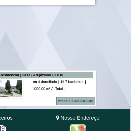
Residencial | Casa | Arujázinho I, II e III
6 vagas |
580,00 m² A. Útil |
4 dormitório |
7 banheiros |
4 suítes |
5 vagas |
54



1000,00 m² A. Total |
Venda: R$ 4.990.000,00
eiros
Nosso Endereço