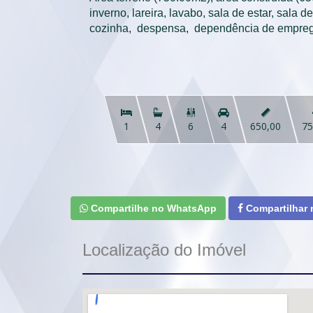
inverno, lareira, lavabo, sala de estar, sala de
cozinha,  despensa,  dependência de emprega


1
4
6
4
650,00
75
Compartilhe no WhatsApp
Compartilhar
Localização do Imóvel