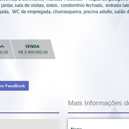
 jantar, sala de visitas, soton,  condomínio fechado,  entrada later
da,  WC de empregada, churrasqueira, piscina adulto, salão de
VENDA:

0,00
R$ 3.400.000,00
 no FaceBook
Mais Informações d