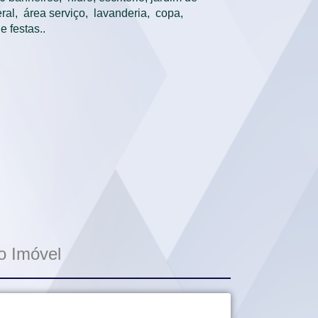
al,  área serviço,  lavanderia,  copa,  
 festas..
o Imóvel