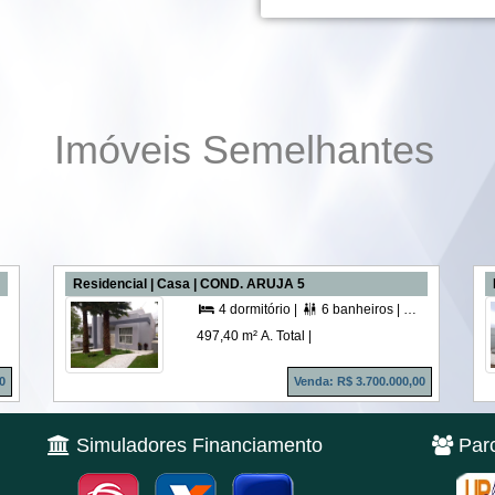
Imóveis Semelhantes
Residencial | Casa | COND. ARUJA 5
4 suítes |
6 vagas |
820,00 m² A. Útil |
4 dormitório |
6 banheiros |
4 suítes |




497,40 m² A. Total |
0
Venda: R$ 3.700.000,00
Simuladores Financiamento
Parc