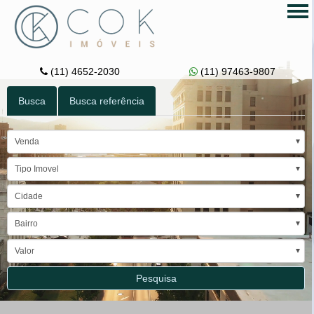
Tog
nav
(11) 4652-2030
(11) 97463-9807
Busca
Busca referência
Venda
Tipo Imovel
Cidade
Bairro
Valor
Pesquisa