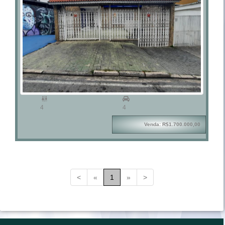

4
4
Venda: R$1.700.000,00
<
«
1
»
>