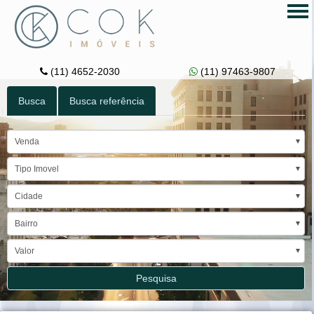
Tog
nav
(11) 4652-2030
(11) 97463-9807
Busca
Busca referência
Venda
Tipo Imovel
Cidade
Bairro
Valor
Pesquisa