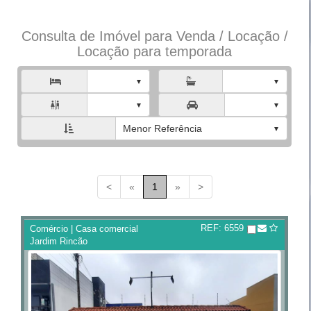
Consulta de Imóvel para Venda / Locação /
Locação para temporada



Menor Referência
<
«
1
»
>
REF: 6559
Comércio | Casa comercial
Jardim Rincão