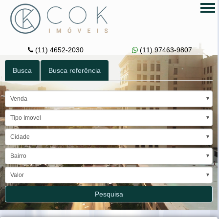
Tog
nav
(11) 4652-2030
(11) 97463-9807
Busca
Busca referência
Venda
Tipo Imovel
Cidade
Bairro
Valor
Pesquisa