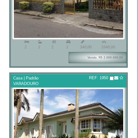



2
2
2
2
340,00
1040,00
Venda: R$ 2.000.000,00
REF: 1950
Casa | Padrão
VARADOURO