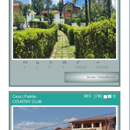



3
1
5
5
450,00
2420,00
Venda: Consulte-nos
REF: 1780
Casa | Padrão
COUNTRY CLUB