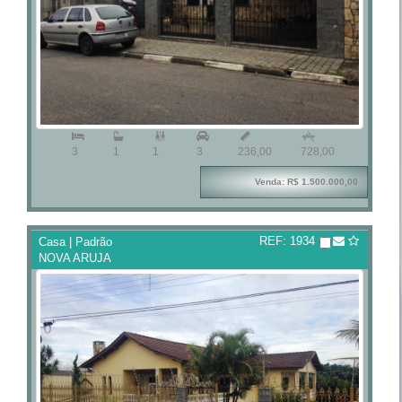



3
1
1
3
236,00
728,00
Venda: R$ 1.500.000,00
REF: 1934
Casa | Padrão
NOVA ARUJA