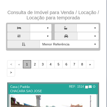
Consulta de Imóvel para Venda / Locação /
Locação para temporada



Menor Referência
<
«
1
2
3
4
5
6
7
8
»
>
REF: 1514
Casa | Padrão
CHACARA SAO JOSE