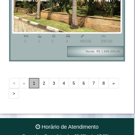



2
1
3
4
460,00
590,00
Venda: R$ 1.600.000,00
<
«
1
2
3
4
5
6
7
8
»
>
Horário de Atendimento