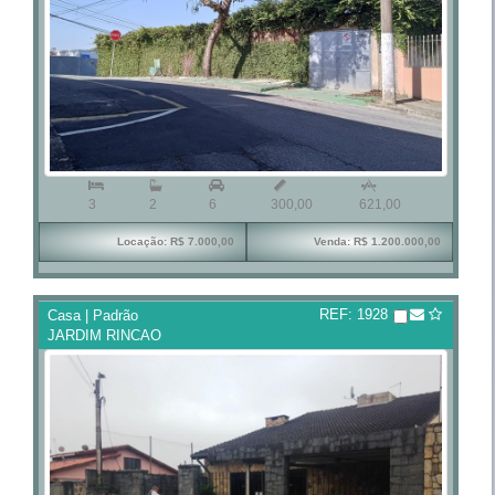


3
2
6
300,00
621,00
Locação: R$ 7.000,00
Venda: R$ 1.200.000,00
REF: 1928
Casa | Padrão
JARDIM RINCAO