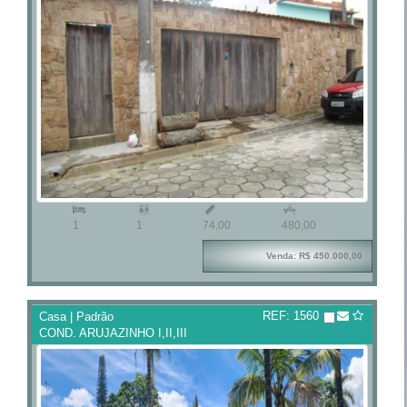



1
1
74,00
480,00
Venda: R$ 450.000,00
REF: 1560
Casa | Padrão
COND. ARUJAZINHO I,II,III