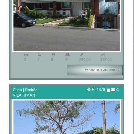



3
1
5
6
250,00
375,00
Venda: R$ 3.200.000,00
REF: 1878
Casa | Padrão
VILA RIMAN