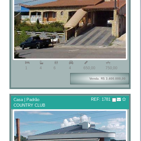



1
4
6
4
650,00
750,00
Venda: R$ 3.400.000,00
REF: 1781
Casa | Padrão
COUNTRY CLUB